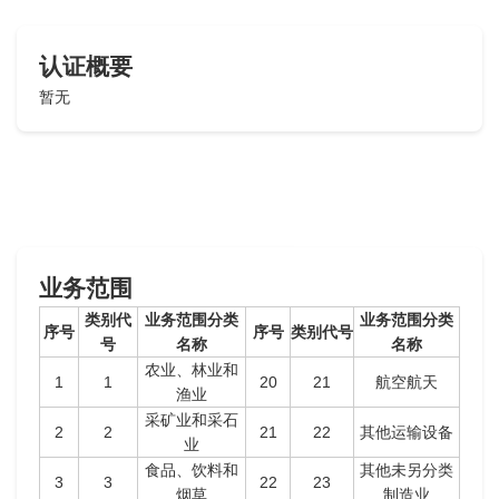
认证概要
暂无
业务范围
类别代
业务范围分类
业务范围分类
序号
序号
类别代号
号
名称
名称
农业、林业和
1
1
20
21
航空航天
渔业
采矿业和采石
2
2
21
22
其他运输设备
业
食品、饮料和
其他未另分类
3
3
22
23
烟草
制造业