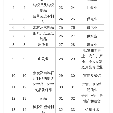
纺织品及纺织
4
4
23
24
回收业
制品
皮革及皮革制
5
5
24
25
供电业
品
6
6
木材及木制品
25
26
供气业
纸浆、纸及纸
7
7
26
27
供水业
制品
8
8
出版业
27
28
建设业
批发和零售
业；汽车、摩
9
9
印刷业
28
29
托、个人及家
庭用品修理业
焦炭及精炼石
10
10
29
30
宾馆及餐馆
油制品的制造
化学品、化学
运输、仓储和
11
12
30
31
制品及纤维
通信业
金融中介、房
12
13
药品
31
32
地产和租赁
橡胶和塑料制
13
14
32
33
信息技术
品